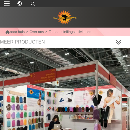

naar huis
>
Over ons
>
Tentoonstellingsactiviteiten
MEER PRODUCTEN